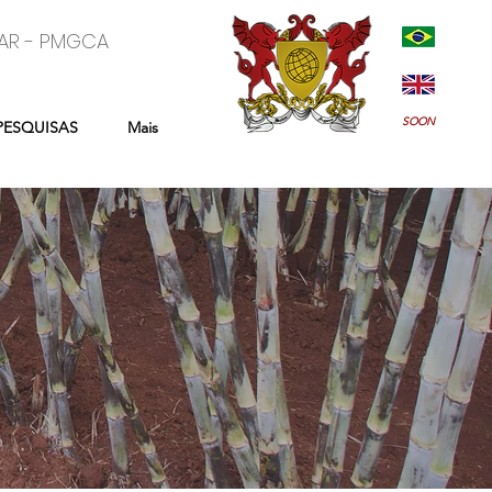
AR - PMGCA
SOON
PESQUISAS
Mais