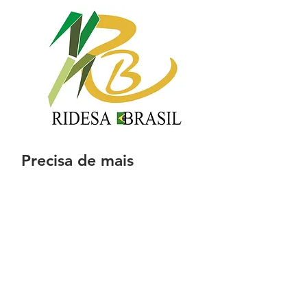
Precisa de mais
informações?
Acesse o site da
e obtenha
RIDESA
mais informações ... [
]
clique aqui
PROGRAMA DE MELHORAMENTO GENÉTICO
DA CANA-DE-AÇÚCAR - UFV
barbosa@ufv.br