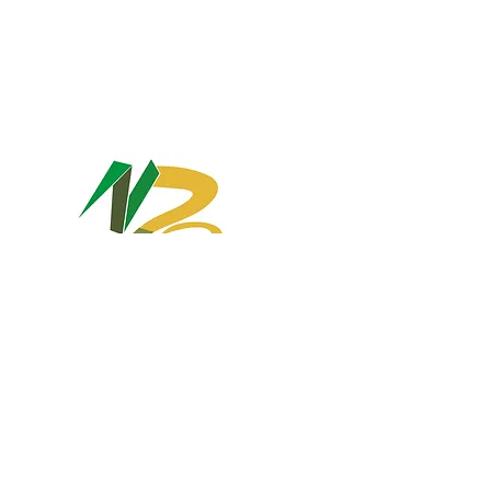
Precisa de mais
informações?
Acesse o site da
e obtenha
RIDESA
mais informações ... [
]
clique aqui